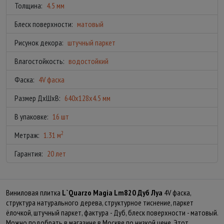
Толщина:
4.5 мм
Блеск поверхности:
матовый
Рисунок декора:
штучный паркет
Влагостойкость:
водостойкий
Фаска:
4V фаска
Размер ДхШхВ:
640x128x4.5 мм
В упаковке:
16 шт
2
Метраж:
1.31 м
Гарантия:
20 лет
Виниловая плитка
L`Quarzo Magia Lm820 Дуб Луа
4V фаска,
структура натурального дерева, структурное тиснение, паркет
ёлочкой, штучный паркет, фактура - Дуб, блеск поверхности - матовый.
Можно подобрать в магазине в Москве по низкой цене. Этот