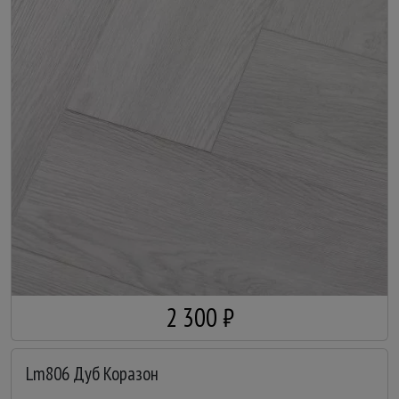
2 300 ₽
Lm806 Дуб Коразон