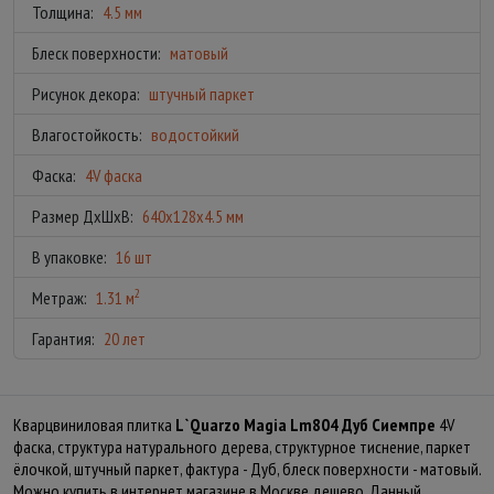
Толщина:
4.5 мм
Блеск поверхности:
матовый
Рисунок декора:
штучный паркет
Влагостойкость:
водостойкий
Фаска:
4V фаска
Размер ДхШхВ:
640x128x4.5 мм
В упаковке:
16 шт
2
Метраж:
1.31 м
Гарантия:
20 лет
Кварцвиниловая плитка
L`Quarzo Magia Lm804 Дуб Сиемпре
4V
фаска, структура натурального дерева, структурное тиснение, паркет
ёлочкой, штучный паркет, фактура - Дуб, блеск поверхности - матовый.
Можно купить в интернет магазине в Москве дешево. Данный