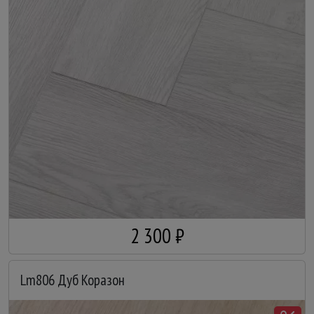
2 300 ₽
Lm806 Дуб Коразон