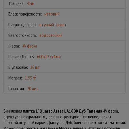
Толщина:
4 мм
Блеск поверхности:
матовый
Рисунок декора:
штучный паркет
Влагостойкость:
водостойкий
Фаска:
4V фаска
Размер ДхШхВ:
600x125x4 мм
В упаковке:
26 шт
2
Метраж:
1.95 м
Гарантия:
20 лет
Виниловая плитка
L`Quarzo Aztec LA1608 Дуб Тапеияк
4V фаска,
структура натурального дерева, структурное тиснение, паркет
ёлочкой, штучный паркет, фактура - Дуб, блеск поверхности - матовый.
Можно подобрать в магазине в Москве дешево. Этот водостойкий